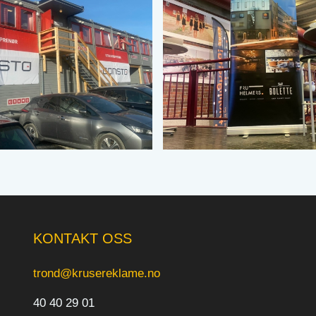
KONTAKT OSS
trond@krusereklame.no
40 40 29 01