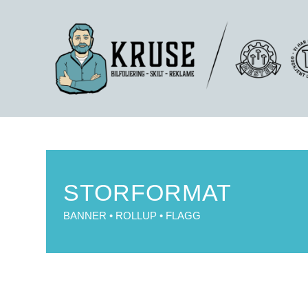
STORFORMAT
BANNER • ROLLUP • FLAGG