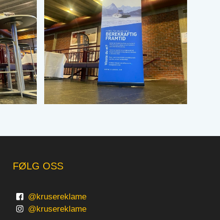
FØLG OSS
@krusereklame
@krusereklame