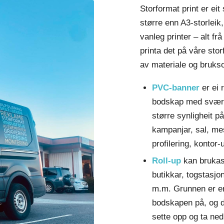
Storformat print er eit
større enn A3-storleik
vanleg printer – alt frå
printa det på våre stor
av materiale og bruks
PVC-banner
er ei 
bodskap med svært 
større synligheit 
kampanjar, sal, me
profilering, kontor
Roll-up
kan brukast
butikkar, togstasjo
m.m. Grunnen er enk
bodskapen på, og dei
sette opp og ta ned