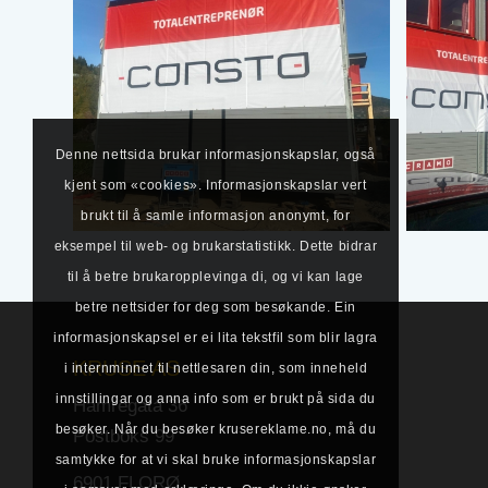
Denne nettsida brukar informasjonskapslar, også
kjent som «cookies». Informasjonskapslar vert
brukt til å samle informasjon anonymt, for
eksempel til web- og brukarstatistikk. Dette bidrar
til å betre brukaropplevinga di, og vi kan lage
betre nettsider for deg som besøkande. Ein
informasjonskapsel er ei lita tekstfil som blir lagra
KRUSE AS
i internminnet til nettlesaren din, som inneheld
innstillingar og anna info som er brukt på sida du
Hamregata 36
besøker. Når du besøker krusereklame.no, må du
Postboks 99
samtykke for at vi skal bruke informasjonskapslar
6901 FLORØ