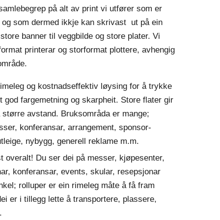
 samlebegrep på alt av print vi utfører som er
, og som dermed ikkje kan skrivast ut på ein
 store banner til veggbilde og store plater. Vi
format printerar og storformat plottere, avhengig
område.
rimeleg og kostnadseffektiv løysing for å trykke
god fargemetning og skarpheit. Store flater gir
på større avstand. Bruksområda er mange;
sser, konferansar, arrangement, sponsor-
-utleige, nybygg, generell reklame m.m.
 overalt! Du ser dei på messer, kjøpesenter,
nar, konferansar, events, skular, resepsjonar
el; rolluper er ein rimeleg måte å få fram
 er i tillegg lette å transportere, plassere,
.