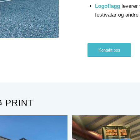
Logoflagg
leverer 
festivalar og andr
Kontakt oss
 PRINT