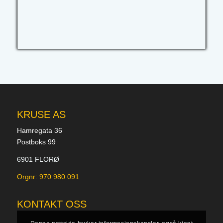
KRUSE AS
Hamregata 36
Postboks 99
6901 FLORØ
Orgnr: 970 980 091
KONTAKT OSS