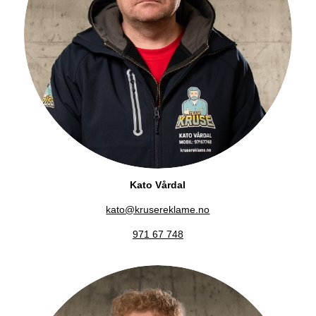
Kato Vårdal
kato@krusereklame.no
971 67 748