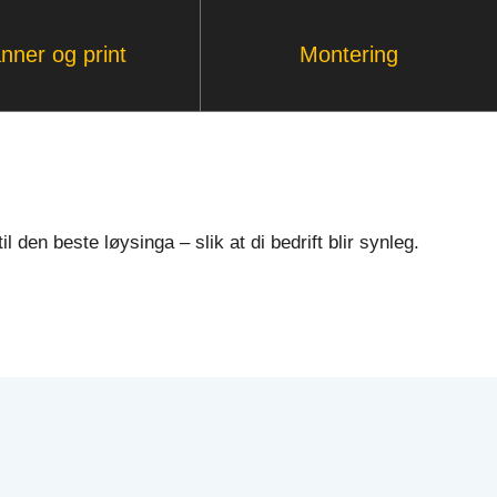
nner og print
Montering
l den beste løysinga – slik at di bedrift blir synleg.