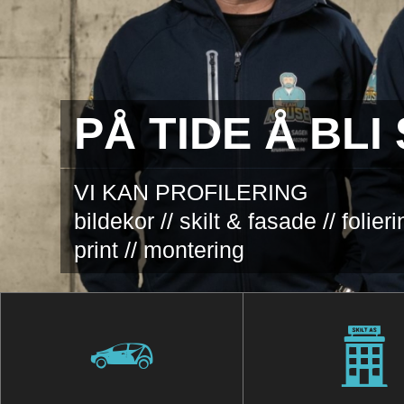
PÅ TIDE Å BL
VI KAN PROFILERING
bildekor // skilt & fasade // folier
print // montering