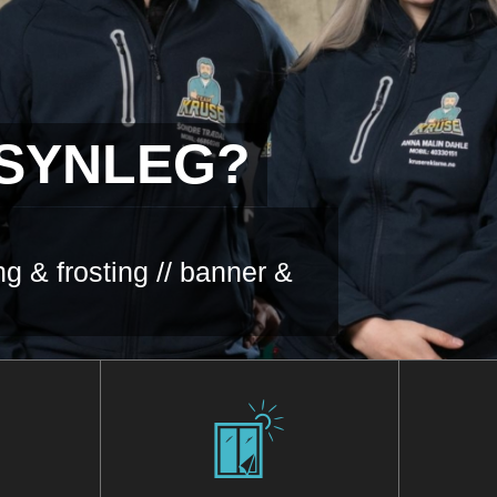
I SYNLEG?
ing & frosting // banner &