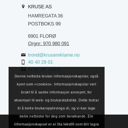
KRUSE AS
HAMREGATA 36
POSTBOKS 99
6901 FLORØ
Orgnr: 970 980 091
trond@krusereklame.no
40 40 29 01
KONTAKTSIDE
Denne nettsida brukar informasjonskapslar, også
kjent som «cookies». Informasjonskapslar vert
brukt til å samle informasjon anonymt, for
eksempel til web- og brukarstatistikk. Dette bidrar
til å betre brukaropplevinga di, og vi kan lage
betre nettsider for deg som besøkande. Ein
informasjonskapsel er ei lita tekstfil som blir lagra