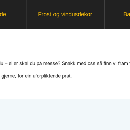
ade
Frost og vindusdekor
Ba
indu – eller skal du på messe? Snakk med oss så finn vi fram ti
gjerne, for ein uforpliktende prat.